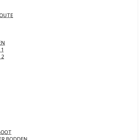
ROUTE
EN
 1
 2
BOOT
ER BODDEN