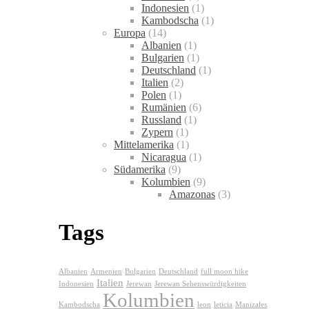
Indonesien
(1)
Kambodscha
(1)
Europa
(14)
Albanien
(1)
Bulgarien
(1)
Deutschland
(1)
Italien
(2)
Polen
(1)
Rumänien
(6)
Russland
(1)
Zypern
(1)
Mittelamerika
(1)
Nicaragua
(1)
Südamerika
(9)
Kolumbien
(9)
Amazonas
(3)
Tags
Albanien
Armenien
Bulgarien
Deutschland
full moon hike
Italien
Indonesien
Jerewan
Jerewan Sehenswürdigkeiten
Kolumbien
Kambodscha
leon
leticia
Manizales