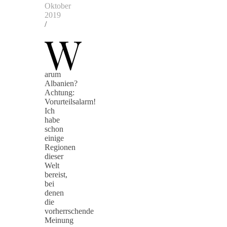
Oktober
2019
/
W
arum
Albanien?
Achtung:
Vorurteilsalarm!
Ich
habe
schon
einige
Regionen
dieser
Welt
bereist,
bei
denen
die
vorherrschende
Meinung