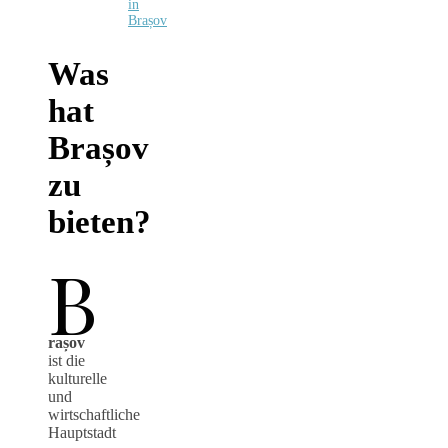
in
Brașov
Was
hat
Brașov
zu
bieten?
B
rașov
ist die
kulturelle
und
wirtschaftliche
Hauptstadt