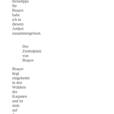
Reisetipps
für
Brașov
habe
ich in
diesem
Artikel
zusammengefasst.
Der
Zentralplatz
von
Brașov
Brașov
liegt
eingebettet
in den
Wäldern
der
Karpaten
und ist
stolz
auf