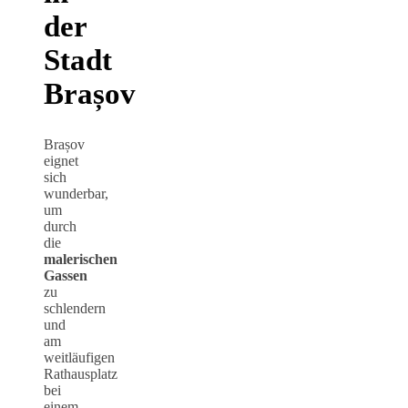
der
Stadt
Brașov
Brașov
eignet
sich
wunderbar,
um
durch
die
malerischen
Gassen
zu
schlendern
und
am
weitläufigen
Rathausplatz
bei
einem