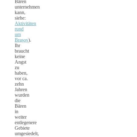
Bären
unternehmen
kann,
siehe:
Aktivitäten
rund
um
Brașov
).
Ihr
braucht
keine
Angst
zu
haben,
vor ca.
zehn
Jahren
wurden
die
Bären
in
weiter
entlegenere
Gebiete
umgesiedelt,