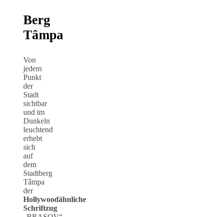
Berg
Tâmpa
Von
jedem
Punkt
der
Stadt
sichtbar
und im
Dunkeln
leuchtend
erhebt
sich
auf
dem
Stadtberg
Tâmpa
der
Hollywoodähnliche
Schriftzug
„BRASOV“.