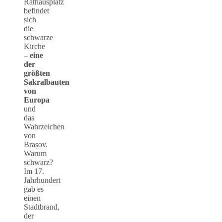
Rathausplatz
befindet
sich
die
schwarze
Kirche
–
eine
der
größten
Sakralbauten
von
Europa
und
das
Wahrzeichen
von
Brașov.
Warum
schwarz?
Im 17.
Jahrhundert
gab es
einen
Stadtbrand,
der