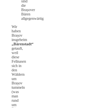
sind
die
Brașover
Bären
allgegenwärtig
Wir
haben
Brașov
insgeheim
„Bärenstadt“
getauft,
weil
diese
Fellnasen
sich in
den
Wäldern
um
Brașov
tummeln
(was
man
rund
um