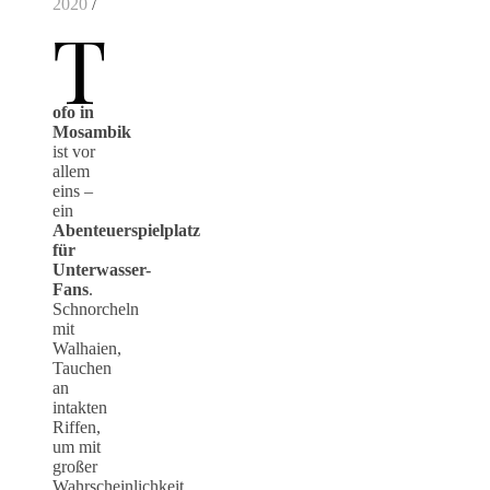
2020
/
T
ofo in
Mosambik
ist vor
allem
eins –
ein
Abenteuerspielplatz
für
Unterwasser-
Fans
.
Schnorcheln
mit
Walhaien,
Tauchen
an
intakten
Riffen,
um mit
großer
Wahrscheinlichkeit