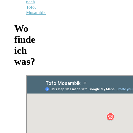
nach
Tofo,
Mosambik
Wo
finde
ich
was?