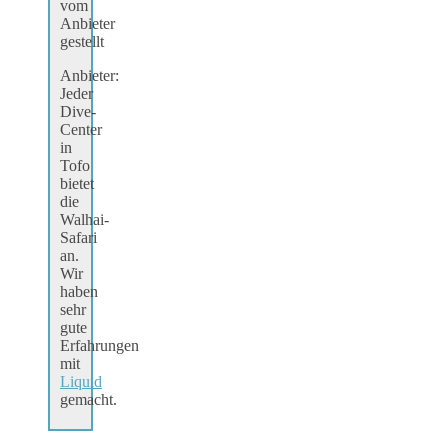
vom
Anbieter
gestellt
Anbieter:
Jeder
Dive-
Center
in
Tofo
bietet
die
Walhai-
Safari
an.
Wir
haben
sehr
gute
Erfahrungen
mit
Liquid
gemacht.