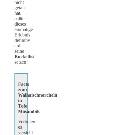
nicht
getan
hat,
sollte
dieses
einmalige
Erlebnis
definitiv
auf
seine
Bucketlist
setzen!
Facts
zum
Walhaischnorcheln
in
Tofo
Mosambik
Verboten:
es
versteht