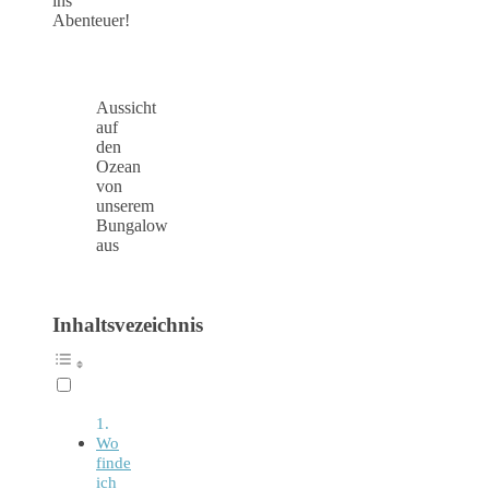
ins
Abenteuer!
Aussicht
auf
den
Ozean
von
unserem
Bungalow
aus
Inhaltsvezeichnis
Wo
finde
ich