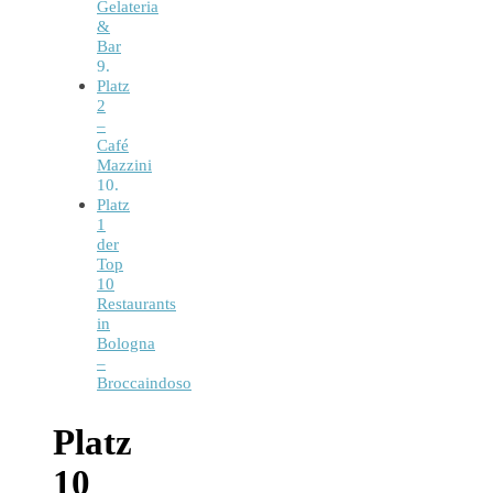
Gelateria
&
Bar
Platz
2
–
Café
Mazzini
Platz
1
der
Top
10
Restaurants
in
Bologna
–
Broccaindoso
Platz
10