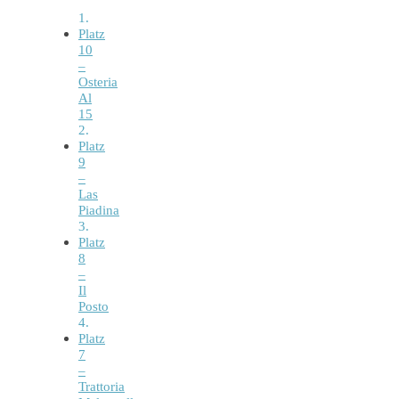
Platz
10
–
Osteria
Al
15
Platz
9
–
Las
Piadina
Platz
8
–
Il
Posto
Platz
7
–
Trattoria