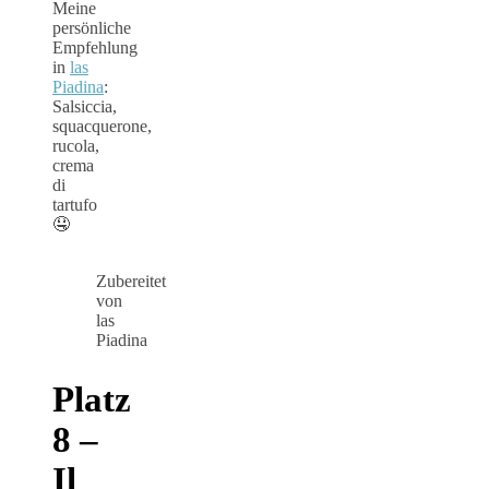
Meine
persönliche
Empfehlung
in
las
Piadina
:
Salsiccia,
squacquerone,
rucola,
crema
di
tartufo
🤤
Zubereitet
von
las
Piadina
Platz
8 –
Il