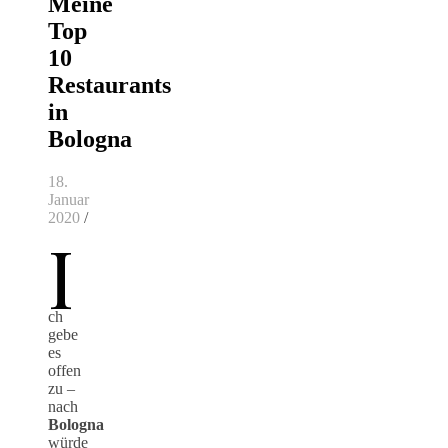
Meine
Top
10
Restaurants
in
Bologna
18.
Januar
2020
/
I
ch
gebe
es
offen
zu –
nach
Bologna
würde