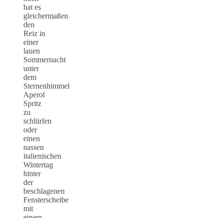
hat es
gleichermaßen
den
Reiz in
einer
lauen
Sommernacht
unter
dem
Sternenhimmel
Aperol
Spritz
zu
schlürfen
oder
einen
nassen
italienischen
Wintertag
hinter
der
beschlagenen
Fensterscheibe
mit
einem