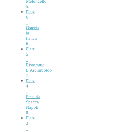
Meloncello
Platz
6
–
Osteria
la
Fatica
Platz
5
–
Ristorante
L’Arcimboldo
Platz
4
–
Pizzeria
Spacca
Napoli
Platz
3
–