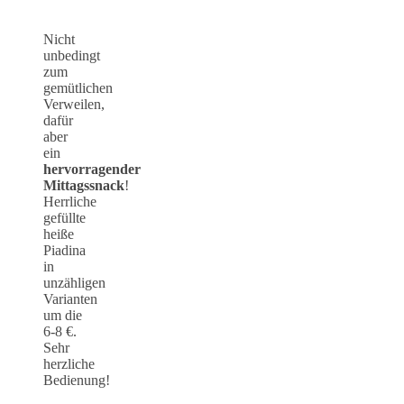
Nicht
unbedingt
zum
gemütlichen
Verweilen,
dafür
aber
ein
hervorragender
Mittagssnack
!
Herrliche
gefüllte
heiße
Piadina
in
unzähligen
Varianten
um die
6-8 €.
Sehr
herzliche
Bedienung!