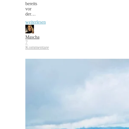
bereits
vor
der…
weiterlesen
Mascha
7
Kommentare