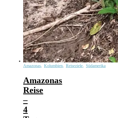
Amazonas
,
Kolumbien
,
Reiseziele
,
Südamerika
Amazonas
Reise
–
4