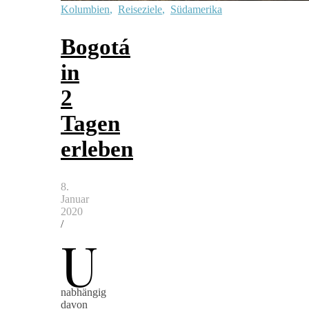
Kolumbien
,
Reiseziele
,
Südamerika
Bogotá
in
2
Tagen
erleben
8.
Januar
2020
/
U
nabhängig
davon