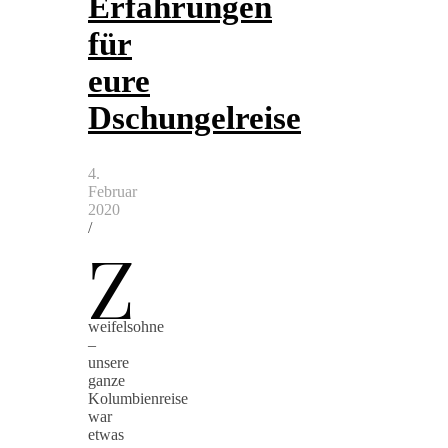
Erfahrungen
für
eure
Dschungelreise
4.
Februar
2020
/
Z
weifelsohne
–
unsere
ganze
Kolumbienreise
war
etwas