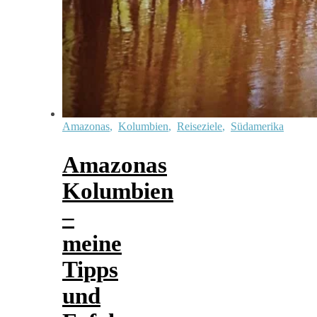
Amazonas
,
Kolumbien
,
Reiseziele
,
Südamerika
Amazonas
Kolumbien
–
meine
Tipps
und