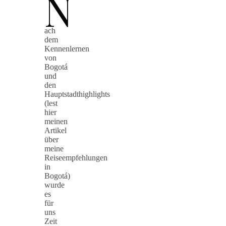
N
ach
dem
Kennenlernen
von
Bogotá
und
den
Hauptstadthighlights
(lest
hier
meinen
Artikel
über
meine
Reiseempfehlungen
in
Bogotá)
wurde
es
für
uns
Zeit