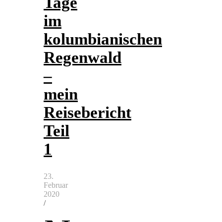
Tage
im
kolumbianischen
Regenwald
–
mein
Reisebericht
Teil
1
23.
Februar
2020
/