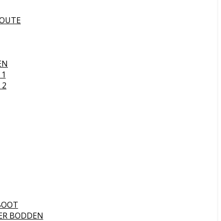
ROUTE
EN
 1
 2
BOOT
ER BODDEN