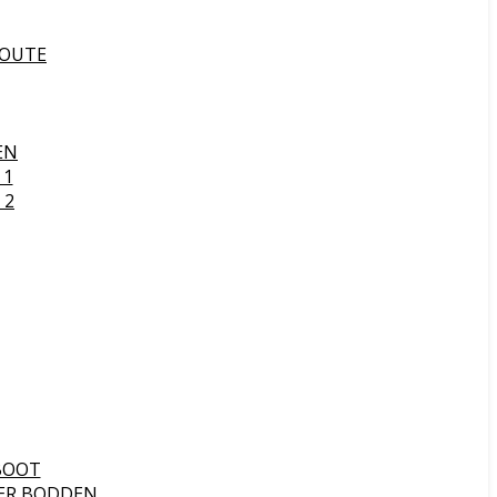
ROUTE
EN
 1
 2
BOOT
ER BODDEN